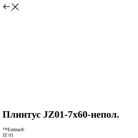
Плинтус JZ01-7x60-непол.
™Estima®
JZ 01