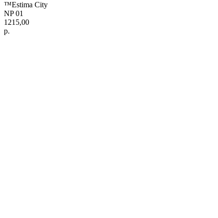
™Estima City
NP 01
1215,00
р.