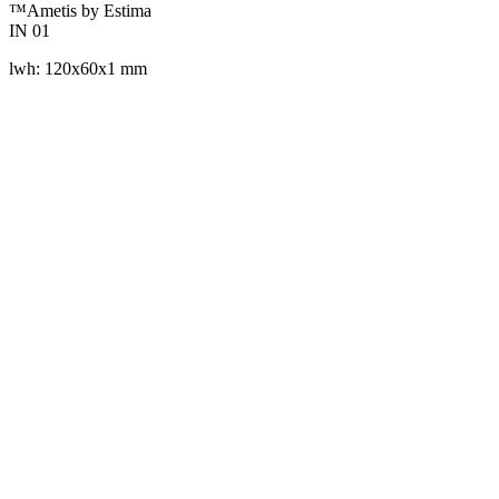
™Ametis by Estima
IN 01
lwh: 120x60x1 mm