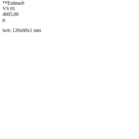
™Estima®
VS 01
4065,00
р.
lwh: 120x60x1 mm