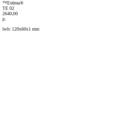
™Estima®
TE 02
2640,00
р.
lwh: 120x60x1 mm