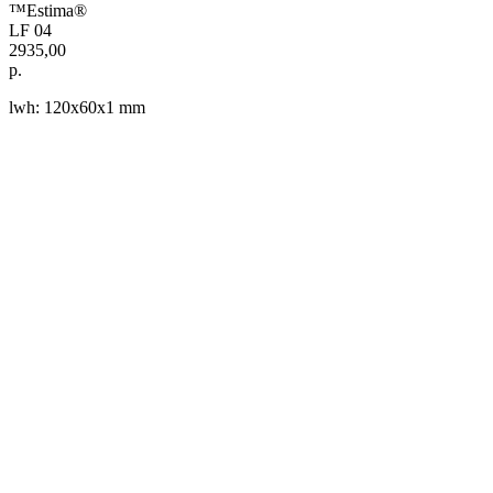
™Estima®
LF 04
2935,00
р.
lwh: 120x60x1 mm