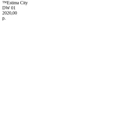
™Estima City
DW 01
2020,00
р.