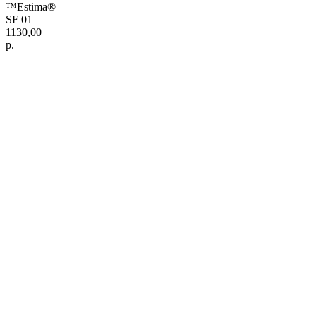
™Estima®
SF 01
1130,00
р.