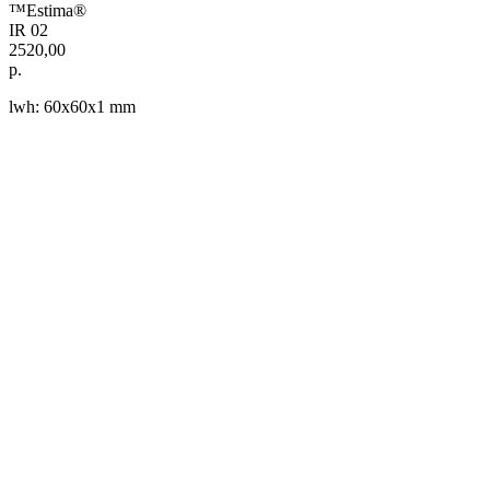
™Estima®
IR 02
2520,00
р.
lwh: 60x60x1 mm