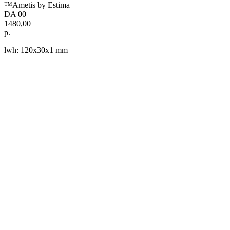
™Ametis by Estima
DA 00
1480,00
р.
lwh: 120x30x1 mm