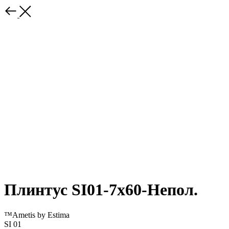
Плинтус SI01-7x60-Непол.
™Ametis by Estima
SI 01