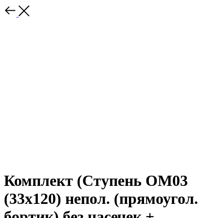
Комплект (Ступень OM03
(33x120) непол. (прямоугол.
бортик) без насечек +