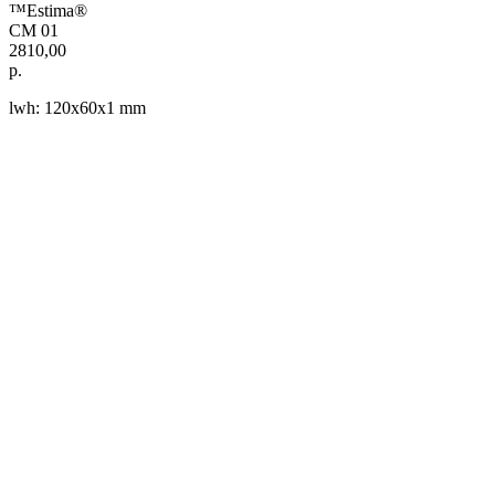
™Estima®
CM 01
2810,00
р.
lwh: 120x60x1 mm