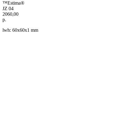
™Estima®
JZ 04
2060,00
р.
lwh: 60x60x1 mm