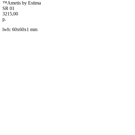
™Ametis by Estima
SR 01
3215,00
р.
lwh: 60x60x1 mm