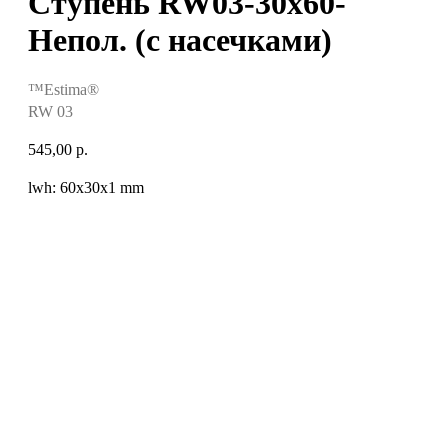
Ступень RW03-30x60-
Непол. (с насечками)
™Estima®
RW 03
545,00
р.
lwh: 60x30x1 mm