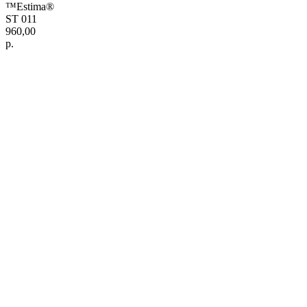
™Estima®
ST 011
960,00
р.