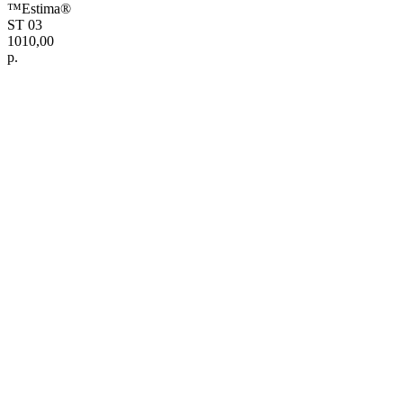
™Estima®
ST 03
1010,00
р.