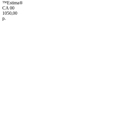
™Estima®
CA 00
1050,00
р.