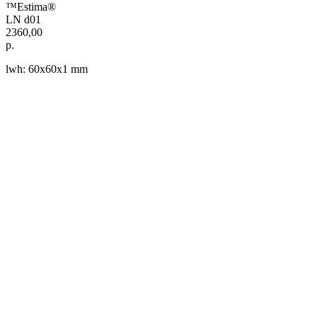
™Estima®
LN d01
2360,00
р.
lwh: 60x60x1 mm