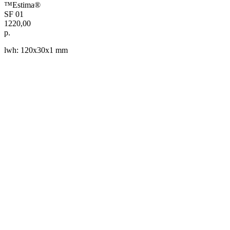
™Estima®
SF 01
1220,00
р.
lwh: 120x30x1 mm