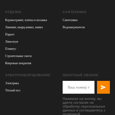
ОТДЕЛКА
САНТЕХНИКА
Керамогранит, плитка и мозаика
Сантехника
Ламинат, кварц-винил, винил
Водонагреватели
Паркет
Линолеум
Плинтус
Cтроительные смеси
Ковровые покрытия
ЭЛЕКТРООБОРУДОВАНИЕ
ОБРАТНЫЙ ЗВОНОК
Электрика
Тёплый пол
Нажимая на кнопку, вы
даете согласие на
обработку персональных
данных и соглашаетесь
с
политикой